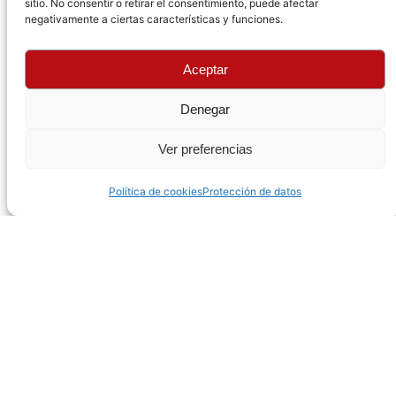
sitio. No consentir o retirar el consentimiento, puede afectar
negativamente a ciertas características y funciones.
Aceptar
Denegar
Ver preferencias
Política de cookies
Protección de datos
Tras los estragos de la Segunda Guerra Mundial y la
subsiguiente era de la Guerra Fría, numerosas
naciones se vieron obligadas a prepararse ante la
posibilidad de un nuevo conflicto desatado por las
tensiones entre potencias mundiales. Esta
incertidumbre no solo afectaba al ámbito militar de
los Estados, sino también a la industria, donde las
grandes compañías se vieron compelidas a ser
ingeniosas en previsión de cualquier eventualidad. Un
ejemplo destacado de ello es el taller secreto de