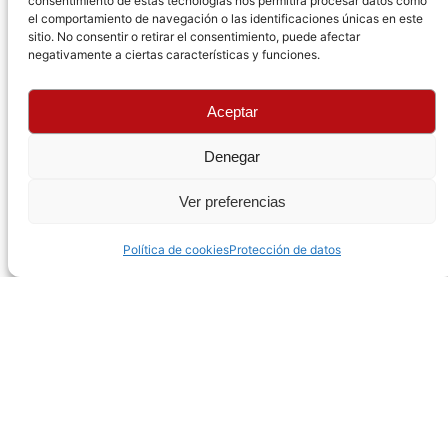
consentimiento de estas tecnologías nos permitirá procesar datos como
el comportamiento de navegación o las identificaciones únicas en este
sitio. No consentir o retirar el consentimiento, puede afectar
negativamente a ciertas características y funciones.
Aceptar
Denegar
Ver preferencias
Política de cookies
Protección de datos
Por todos es sabido, que la mecánica actual ha
evolucionado acorde con los tiempos que corren, por
lo que tan importante es la habilidad de un buen
mecánico, como la funcionalidad del equipo que
utilice.
Hoy en día, una máquina de diagnosis es
indispensable en cualquier taller debido a la
complejidad tecnológica que entrañan los
automóviles de ultima generación, tales como los